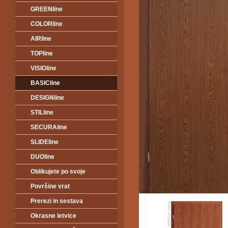
GREENline
COLORline
AIRline
TOPline
VISIOline
BASICline
DESIGNline
STILline
SECURAline
SLIDEline
DUOline
Oblikujete po svoje
Površine vrat
Prerezi in sestava
Okrasne letvice