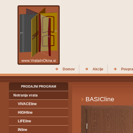
Domov
Akcije
Povpra
PRODAJNI PROGRAM
Notranja vrata
BASICline
VIVACEline
HIGHline
LIFEline
INline