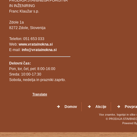
PRODAJA STAVBNEGA POHIŠTVA
IN INŽENIRING
Franc Klaužar s.p.
Zdole 1a
8272 Zdole, Slovenija
Telefon: 051 653 033
Web:
www.vratainokna.si
E-mail:
info@vratainokna.si
Delovni čas:
Pon, tor, čet, pet: 8:00-16:00
Sreda: 10:00-17:30
Sobota, nedelja in prazniki zaprto.
Translate
Domov
Akcije
Povpra
Vse znamke, logotipi in slike 
© PRODAJA STAVBNEGA 
Powered B