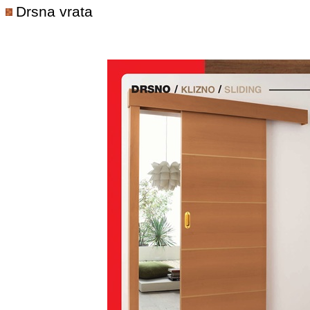
Drsna vrata
Odpiranje malo drugače. Drsna vrata nam omogočajo boljši izkoristek v prostoru. P
pripadajočo kaseto.