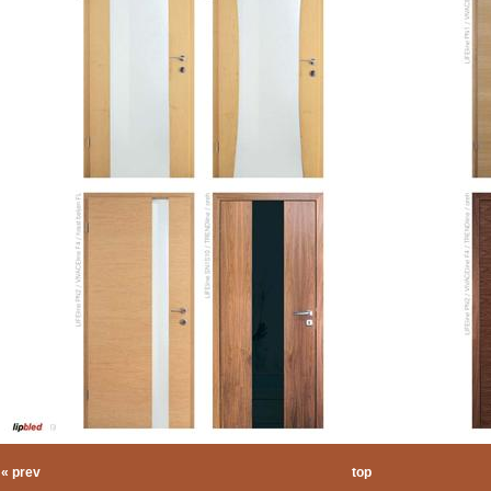
« prev
top