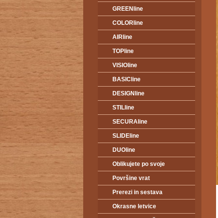
GREENline
COLORline
AIRline
TOPline
VISIOline
BASICline
DESIGNline
STILline
SECURAline
SLIDEline
DUOline
Oblikujete po svoje
Površine vrat
Prerezi in sestava
Okrasne letvice