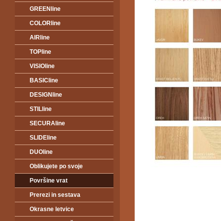
GREENline
COLORline
AIRline
TOPline
VISIOline
BASICline
DESIGNline
STILline
SECURAline
SLIDEline
DUOline
Oblikujete po svoje
Površine vrat
Prerezi in sestava
Okrasne letvice