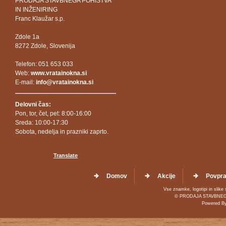
PRODAJA STAVBNEGA POHIŠTVA
IN INŽENIRING
Franc Klaužar s.p.
Zdole 1a
8272 Zdole, Slovenija
Telefon: 051 653 033
Web:
www.vratainokna.si
E-mail:
info@vratainokna.si
Delovni čas:
Pon, tor, čet, pet: 8:00-16:00
Sreda: 10:00-17:30
Sobota, nedelja in prazniki zaprto.
Translate
Domov
Akcije
Povpra
Vse znamke, logotipi in slike 
© PRODAJA STAVBNEGA 
Powered B